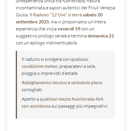
un’esperienza unica tra fuoristrada, natura
incontaminata e sapori autentici del Friuli Venezia
Giulia.
Il Raduno “12 Ore” si terrà
sabato 20
settembre 2025
, ma vi proponiamo un’intera
esperienza che inizia
venerdì 19
con un
suggestivo prologo serale e termina
domenica 21
con un epilogo indimenticabile.
Il raduno si svolgerà con
qualsiasi
condizione meteo
: preparatevi a sole,
pioggia o imprevisti d’estate.
Abbigliamento tecnico
e
serbatoio pieno
consigliati.
Aperto a
qualsiasi mezzo fuoristrada 4x4
,
con
assistenza
sui passaggi più impegnativi.