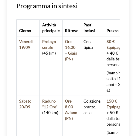
Programma in sintesi
Attività
Pasti
Giorno
principale
Ritrovo
inclusi
Prezzo
Venerdì
Prologo
Ore
Cena
80 €
19/09
serale
16.00
tipica
Equipaggio
(45 km)
–
Giais
+ 40 €
(PN)
dalla terza
persona
(bambini
sotto i 10
anni = 20
€)
Sabato
Raduno
Ore
Colazione,
150 €
20/09
“12 Ore”
8.00
–
pranzo,
Equipaggio
(140 km)
Aviano
cena
+ 50 €
(PN)
dalla terza
persona
(bambini