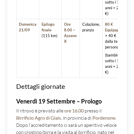
sotto i 10
anni = 25
€)
Domenica
Epilogo
Ore
Colazione,
80 €
21/09
finale
8.00
–
pranzo
Equipaggio
(115 km)
Azzano
+ 40 €
X
dalla terza
persona
(bambini
sotto i 10
anni = 20
€)
Dettagli giornate
Venerdì 19 Settembre – Prologo
Il ritrovo è previsto alle
ore 16.00
presso il
Birrificio Agro di Giais
, in provincia di
Pordenone
.
Dopo l’accreditamento ci sarà un aperitivo veloce
con crostino/birra e la visita al birrificio, nato nel