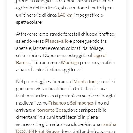
prodotti biologici e sostenibili forniti da aziende
agricole del territorio, si accendono i motori per
un itinerario di circa
140 km
, impegnativo e
spettacolare.
Attraverseremo strade forestali chiuse al traffico,
salendo verso
Piancavallo
e proseguendo tra
abetaie, lariceti e cembri colorati dal foliage
settembrino. Dopo aver costeggiato il
lago di
Barcis
, ci fermeremo a
Maniago
per uno spuntino
a base di salumi e formaggi locali.
Nel pomeriggio saliremo sul
Monte Jouf
, da cui si
gode una vista che abbraccia tutta la pianura
friulana. La discesa ci porterà verso piccoli borghi
medievali come
Frisanco
e
Solimbergo
, fino ad
arrivare al
torrente Cosa
, dove sarà possibile
cimentarsi in alcuni tratti tecnici in piena
sicurezza. La giornata si concluderà in una
cantina
DOC del Friuli Grave
, dove ci attenderà una cena