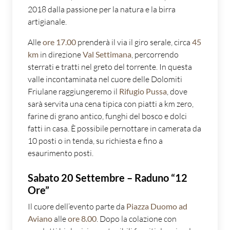
2018 dalla passione per la natura e la birra
artigianale.
Alle
ore 17.00
prenderà il via il giro serale, circa
45
km
in direzione
Val Settimana
, percorrendo
sterrati e tratti nel greto del torrente. In questa
valle incontaminata nel cuore delle Dolomiti
Friulane raggiungeremo il
Rifugio Pussa
, dove
sarà servita una cena tipica con piatti a km zero,
farine di grano antico, funghi del bosco e dolci
fatti in casa. È possibile pernottare in camerata da
10 posti o in tenda, su richiesta e fino a
esaurimento posti.
Sabato 20 Settembre – Raduno “12
Ore”
Il cuore dell’evento parte da
Piazza Duomo ad
Aviano
alle
ore 8.00
. Dopo la colazione con